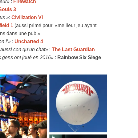
eur
» :
Firewatch
Souls 3
lus
»:
Civilization VI
field 1
(aussi primé pour «meilleur jeu ayant
ins dans une pub »
n !’
» :
Uncharted 4
 aussi con qu’un chat
» :
The Last Guardian
s gens ont joué en 2016
» :
Rainbow Six Siege