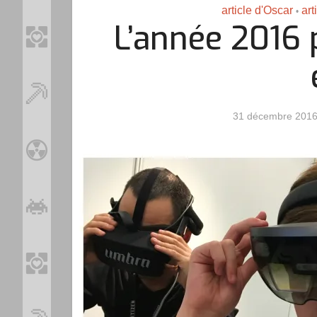
article d'Oscar
art
•
L’année 2016
31 décembre 201
Loo