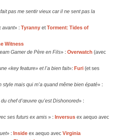
it pas me sentir vieux car il ne sent pas la
x avant
» :
Tyranny
et
Torment: Tides of
e Witness
 team Gamer de Père en Fils
» :
Overwatch
(avec
ne «key feature» et l’a bien fait
»:
Furi
(et ses
on style mais qui m’a quand même bien épaté
» :
ux du chef d’œuvre qu’est Dishonored
» :
vec ses futurs ex amis
» :
Inversus
ex aequo avec
uet
» :
Inside
ex aequo avec
Virginia