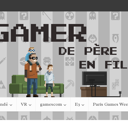
indé
VR
gamescom
E3
Paris Games We