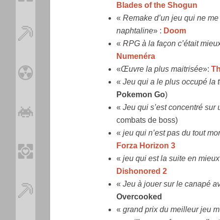
Blades of the Shogun
«
Remake d’un jeu qui ne me fa
naphtaline
» :
Doom
«
RPG à la façon c’était mieu
Numenéra
«
Œuvre la plus maitrisée
»:
Th
«
Jeu qui a le plus occupé la
Pokemon Go
)
«
Jeu qui s’est concentré sur u
combats de boss)
«
jeu qui n’est pas du tout m
Forza Horizon 3
«
jeu qui est la suite en mie
Dishonored 2
«
Jeu à jouer sur le canapé a
Overcooked
«
grand prix du meilleur jeu m