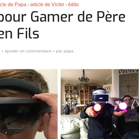
icle de Papa
article de Victor
édito
•
•
 pour Gamer de Père
en Fils
6
ajouter un commentaire
par
papa
Assassin’s Creed Black F
king for Fael