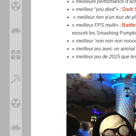
«
meilleure performance d’act
«
meilleur “you died”
» :
Dark 
«
meilleur rien q’un tour de p
«
meilleur FPS multi
» :
Battle
ressorti les Smashing Pumpk
«
meilleur ‘non non non noooo
«
meilleur jeu avec un animal
«
meilleur jeu de 2015 que le