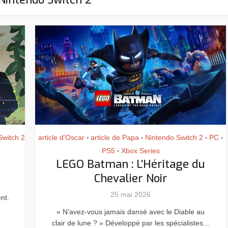
Switch 2
article d'Oscar
article de Papa
Nintendo Switch 2
PC
•
•
•
•
PS5
Xbox Series
•
LEGO Batman : L’Héritage du
Chevalier Noir
25 mai 2026
nt.
« N’avez-vous jamais dansé avec le Diable au
Assassin’s Creed Black F
king for Fael
clair de lune ? » Développé par les spécialistes...