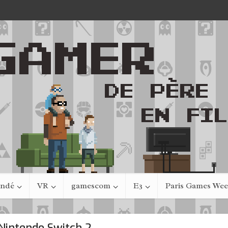
indé
VR
gamescom
E3
Paris Games We
Nintendo Switch 2