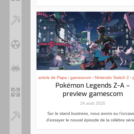
article de Papa
gamescom
Nintendo Switch 2
•
•
•
Pokémon Legends Z-A –
preview gamescom
24 août 2025
Sur le stand business, nous avons eu l’occas
d’essayer le nouvel épisode de la célèbre série