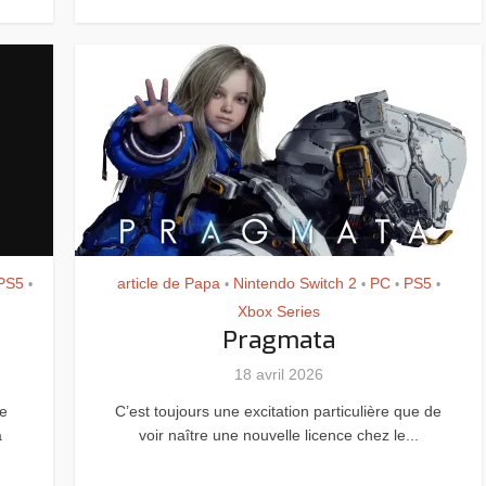
Resynced
PS5
article de Papa
Nintendo Switch 2
PC
PS5
•
•
•
•
•
Xbox Series
Pragmata
18 avril 2026
ge
C’est toujours une excitation particulière que de
à
voir naître une nouvelle licence chez le...