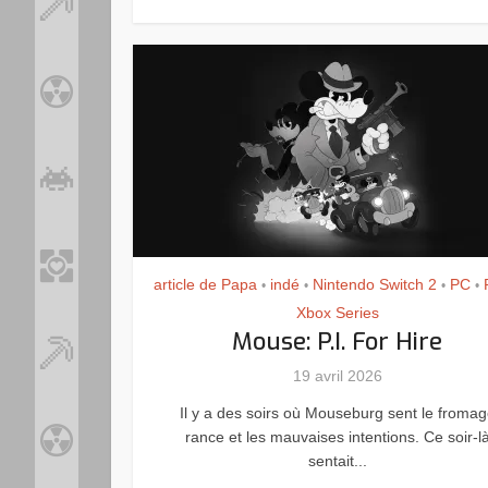
article de Papa
indé
Nintendo Switch 2
PC
•
•
•
•
Xbox Series
Mouse: P.I. For Hire
19 avril 2026
Il y a des soirs où Mouseburg sent le froma
rance et les mauvaises intentions. Ce soir-l
sentait...