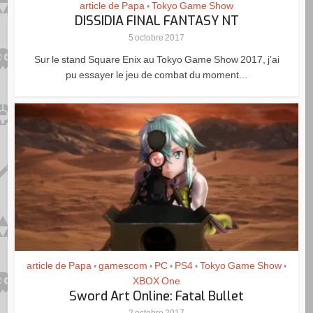
article de Papa
Tokyo Game Show
•
DISSIDIA FINAL FANTASY NT
5 octobre 2017
Sur le stand Square Enix au Tokyo Game Show 2017, j’ai
pu essayer le jeu de combat du moment...
article de Papa
gamescom
PC
PS4
Tokyo Game Show
•
•
•
•
•
XBOX One
Sword Art Online: Fatal Bullet