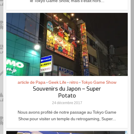
le Tokyo Game Show, mais il était hors...
article de Papa
Geek Life
rétro
Tokyo Game Show
•
•
•
Souvenirs du Japon – Super
Potato
24 décembre 2017
Nous avons profité de notre passage au Tokyo Game
Show pour visiter un temple du retrogaming, Super...