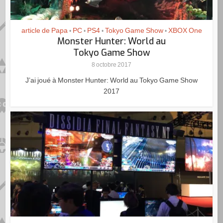
article de Papa
PC
PS4
Tokyo Game Show
XBOX One
•
•
•
•
Monster Hunter: World au
Tokyo Game Show
8 octobre 2017
J’ai joué à Monster Hunter: World au Tokyo Game Show
2017