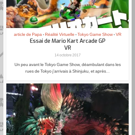
article de Papa
Réalité Virtuelle
Tokyo Game Show
VR
•
•
•
Essai de Mario Kart Arcade GP
VR
14 octobre 2017
Un peu avant le Tokyo Game Show, déambulant dans les
rues de Tokyo j’arrivais à Shinjuku, et après...