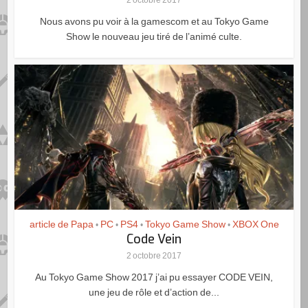
2 octobre 2017
Nous avons pu voir à la gamescom et au Tokyo Game
Show le nouveau jeu tiré de l’animé culte.
article de Papa
PC
PS4
Tokyo Game Show
XBOX One
•
•
•
•
Code Vein
2 octobre 2017
Au Tokyo Game Show 2017 j’ai pu essayer CODE VEIN,
une jeu de rôle et d’action de...