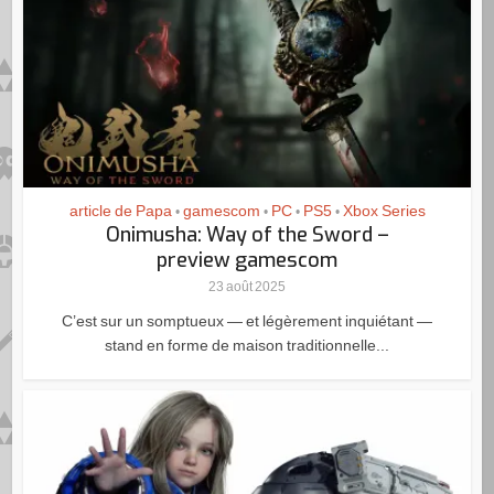
article de Papa
gamescom
PC
PS5
Xbox Series
•
•
•
•
Onimusha: Way of the Sword –
preview gamescom
23 août 2025
C’est sur un somptueux — et légèrement inquiétant —
stand en forme de maison traditionnelle...