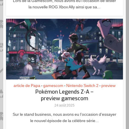
Lors de la Gamescom, nous avons eu l’occasion de tester
la nouvelle ROG Xbox Ally ainsi que sa...
article de Papa
gamescom
Nintendo Switch 2
preview
•
•
•
Pokémon Legends Z-A –
preview gamescom
24 août 2025
Sur le stand business, nous avons eu l’occasion d’essayer
le nouvel épisode de la célèbre série...