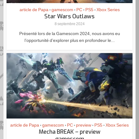
article de Papa
gamescom
PC
PS5
Xbox Series
•
•
•
•
Star Wars Outlaws
8 septembre 2024
Présenté lors de la Gamescom 2024, nous avons eu
l’opportunité d’explorer plus en profondeur le...
article de Papa
gamescom
PC
preview
PS5
Xbox Series
•
•
•
•
•
Mecha BREAK – preview