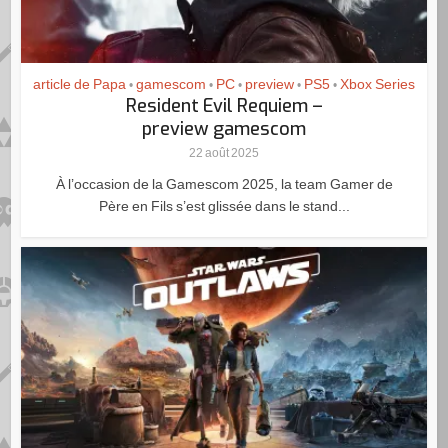
article de Papa
gamescom
PC
preview
PS5
Xbox Series
•
•
•
•
•
Resident Evil Requiem –
preview gamescom
22 août 2025
À l’occasion de la Gamescom 2025, la team Gamer de
Père en Fils s’est glissée dans le stand...