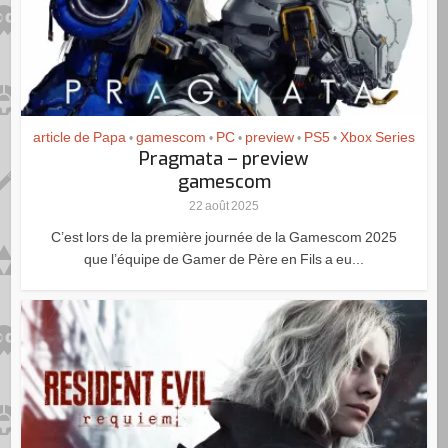
article de Papa
gamescom
PC
preview
PS5
Xbox Series
•
•
•
•
•
Pragmata – preview
gamescom
22 août 2025
C’est lors de la première journée de la Gamescom 2025
que l’équipe de Gamer de Père en Fils a eu...