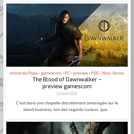
article de Papa
gamescom
PC
preview
PS5
Xbox Series
•
•
•
•
•
The Blood of Dawnwalker –
preview gamescom
23 août 2025
C’est dans une chapelle discrètement aménagée sur le
stand business, loin des regards curieux, que...