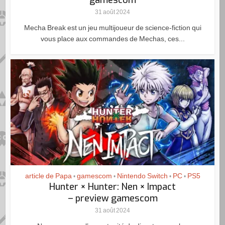
gamescom
31 août 2024
Mecha Break est un jeu multijoueur de science-fiction qui
vous place aux commandes de Mechas, ces...
article de Papa
gamescom
Nintendo Switch
PC
PS5
•
•
•
•
Hunter × Hunter: Nen × Impact
– preview gamescom
31 août 2024