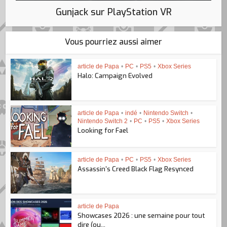
Gunjack sur PlayStation VR
Vous pourriez aussi aimer
article de Papa
•
PC
•
PS5
•
Xbox Series
Halo: Campaign Evolved
article de Papa
•
indé
•
Nintendo Switch
•
Nintendo Switch 2
•
PC
•
PS5
•
Xbox Series
Looking for Fael
article de Papa
•
PC
•
PS5
•
Xbox Series
Assassin’s Creed Black Flag Resynced
article de Papa
Showcases 2026 : une semaine pour tout
dire (ou...