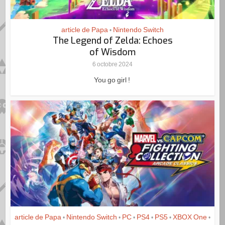
article de Papa
Nintendo Switch
•
The Legend of Zelda: Echoes
of Wisdom
6 octobre 2024
You go girl !
article de Papa
Nintendo Switch
PC
PS4
PS5
XBOX One
•
•
•
•
•
•