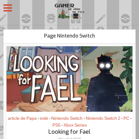
Page Nintendo Switch
article de Papa
indé
Nintendo Switch
Nintendo Switch 2
PC
•
•
•
•
•
PS5
Xbox Series
•
Looking for Fael