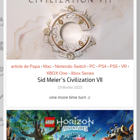
article de Papa
Mac
Nintendo Switch
PC
PS4
PS5
VR
•
•
•
•
•
•
•
XBOX One
Xbox Series
•
Sid Meier’s Civilization VII
19 février 2025
one more time turn ♫