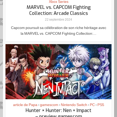
Xbox Series
MARVEL vs. CAPCOM Fighting
Collection: Arcade Classics
22 septembre 2024
Capcom poursuit sa célébration de son riche héritage avec
la MARVEL vs. CAPCOM Fighting Collection:...
article de Papa
gamescom
Nintendo Switch
PC
PS5
•
•
•
•
Hunter × Hunter: Nen × Impact
– preview gamescom