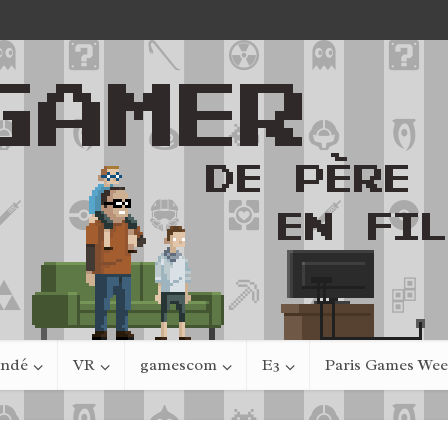
indé
VR
gamescom
E3
Paris Games We