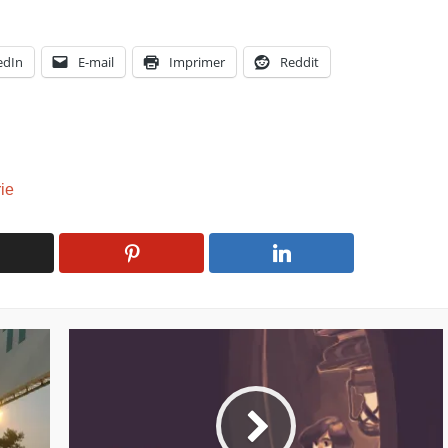
edIn
E-mail
Imprimer
Reddit
ie