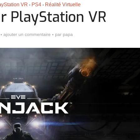
ayStation VR
PS4
Réalité Virtuelle
•
•
r PlayStation VR
ajouter un commentaire
par
papa
Assassin’s Creed Black F
king for Fael