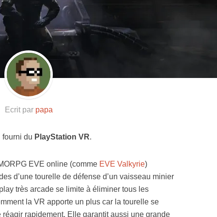
Resynced
Ecrit par
papa
n fourni du
PlayStation VR
.
e MMORPG EVE online (comme
EVE Valkyrie
)
s d’une tourelle de défense d’un vaisseau minier
lay très arcade se limite à éliminer tous les
mment la VR apporte un plus car la tourelle se
 réagir rapidement. Elle garantit aussi une grande