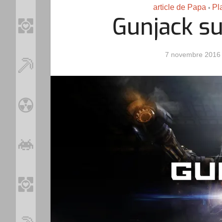
article de Papa
Pl
•
Gunjack su
7 novembre 2016
Loo