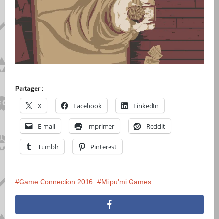
Partager :
X
Facebook
LinkedIn
E-mail
Imprimer
Reddit
Tumblr
Pinterest
Game Connection 2016
Mi'pu'mi Games