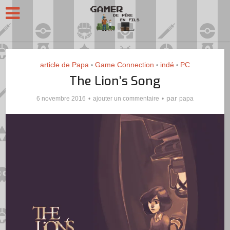
article de Papa
Game Connection
indé
PC
•
•
•
The Lion’s Song
par
6 novembre 2016
ajouter un commentaire
papa