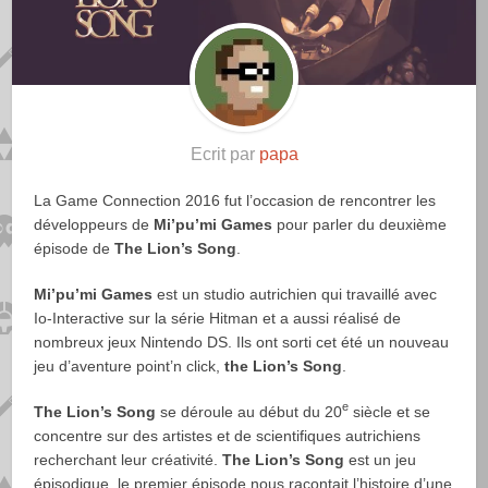
Ecrit par
papa
La Game Connection 2016 fut l’occasion de rencontrer les
développeurs de
Mi’pu’mi Games
pour parler du deuxième
épisode de
The Lion’s Song
.
Mi’pu’mi Games
est un studio autrichien qui travaillé avec
Io-Interactive sur la série Hitman et a aussi réalisé de
nombreux jeux Nintendo DS. Ils ont sorti cet été un nouveau
jeu d’aventure point’n click,
the Lion’s Song
.
e
The Lion’s Song
se déroule au début du 20
siècle et se
concentre sur des artistes et de scientifiques autrichiens
recherchant leur créativité.
The Lion’s Song
est un jeu
épisodique, le premier épisode nous racontait l’histoire d’une