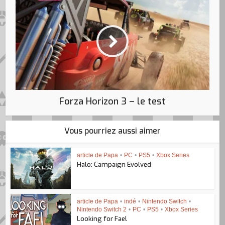
Forza Horizon 3 – le test
Vous pourriez aussi aimer
article de Papa
•
PC
•
PS5
•
Xbox Series
Halo: Campaign Evolved
article de Papa
•
indé
•
Nintendo Switch
•
Nintendo Switch 2
•
PC
•
PS5
•
Xbox Series
Looking for Fael