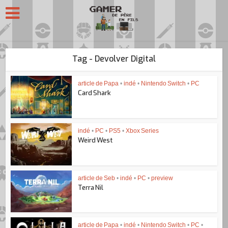
Tag - Devolver Digital
article de Papa
•
indé
•
Nintendo Switch
•
PC
Card Shark
indé
•
PC
•
PS5
•
Xbox Series
Weird West
article de Seb
•
indé
•
PC
•
preview
Terra Nil
article de Papa
•
indé
•
Nintendo Switch
•
PC
•