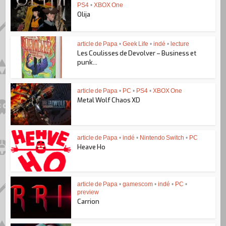
PS4
•
XBOX One
Olija
article de Papa
•
Geek Life
•
indé
•
lecture
Les Coulisses de Devolver – Business et
punk...
article de Papa
•
PC
•
PS4
•
XBOX One
Metal Wolf Chaos XD
article de Papa
•
indé
•
Nintendo Switch
•
PC
Heave Ho
article de Papa
•
gamescom
•
indé
•
PC
•
preview
Carrion