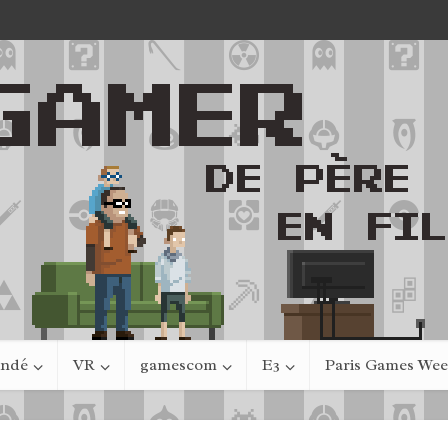
indé
VR
gamescom
E3
Paris Games We