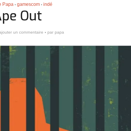
de Papa
gamescom
indé
•
•
pe Out
ajouter un commentaire
par
papa
Assassin’s Creed Black F
king for Fael