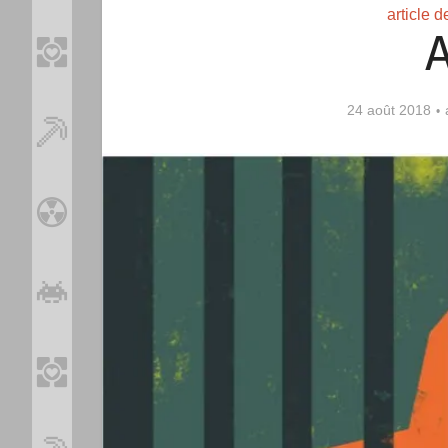
article 
A
24 août 2018
Loo