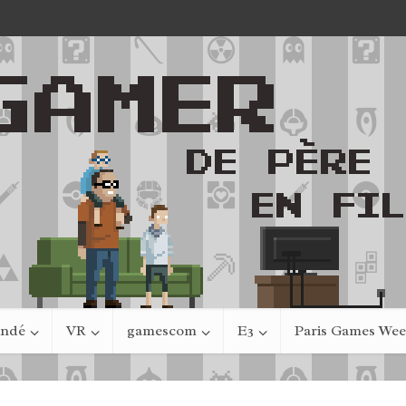
indé
VR
gamescom
E3
Paris Games We