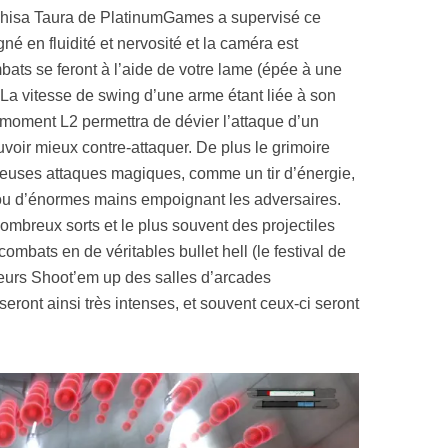
ahisa Taura de PlatinumGames a supervisé ce
é en fluidité et nervosité et la caméra est
ats se feront à l’aide de votre lame (épée à une
La vitesse de swing d’une arme étant liée à son
 moment L2 permettra de dévier l’attaque d’un
voir mieux contre-attaquer. De plus le grimoire
reuses attaques magiques, comme un tir d’énergie,
ou d’énormes mains empoignant les adversaires.
ombreux sorts et le plus souvent des projectiles
ombats en de véritables bullet hell (le festival de
leurs Shoot’em up des salles d’arcades
ront ainsi très intenses, et souvent ceux-ci seront