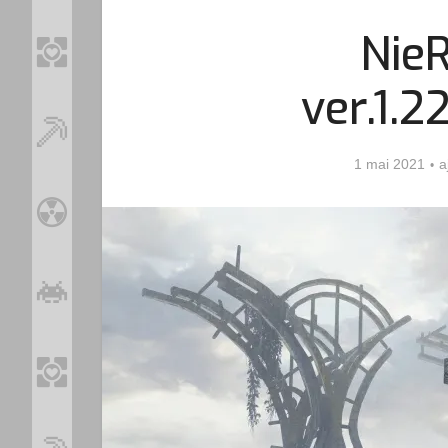
NieR
ver.1.
1 mai 2021
a
Loo