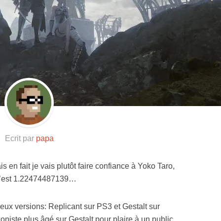
Resynced
Ecrit par
papa
is en fait je vais plutôt faire confiance à Yoko Taro,
5 c’est 1.22474487139…
eux versions: Replicant sur PS3 et Gestalt sur
oniste plus âgé sur Gestalt pour plaire à un public