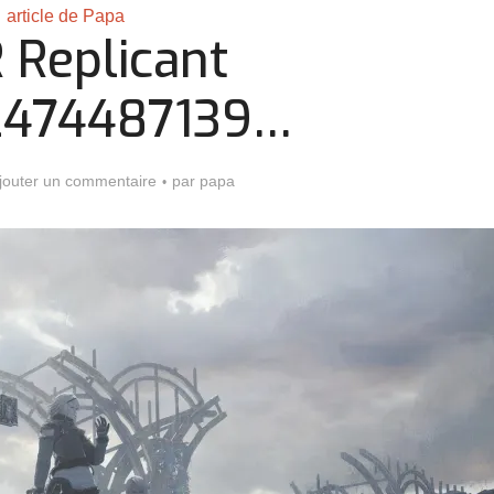
article de Papa
 Replicant
22474487139…
jouter un commentaire
par
papa
Assassin’s Creed Black F
king for Fael