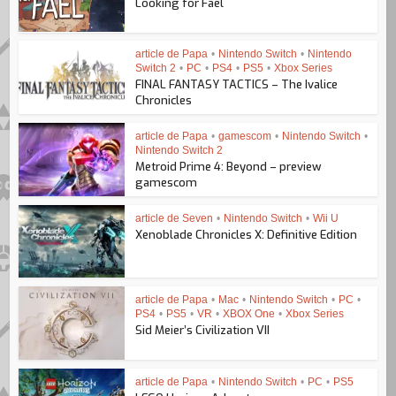
Looking for Fael
article de Papa
•
Nintendo Switch
•
Nintendo
Switch 2
•
PC
•
PS4
•
PS5
•
Xbox Series
FINAL FANTASY TACTICS – The Ivalice
Chronicles
article de Papa
•
gamescom
•
Nintendo Switch
•
Nintendo Switch 2
Metroid Prime 4: Beyond – preview
gamescom
article de Seven
•
Nintendo Switch
•
Wii U
Xenoblade Chronicles X: Definitive Edition
article de Papa
•
Mac
•
Nintendo Switch
•
PC
•
PS4
•
PS5
•
VR
•
XBOX One
•
Xbox Series
Sid Meier’s Civilization VII
article de Papa
•
Nintendo Switch
•
PC
•
PS5