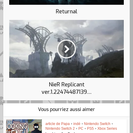
Returnal
NieR Replicant
ver.1.22474487139…
Vous pourriez aussi aimer
article de Papa
•
indé
•
Nintendo Switch
•
Nintendo Switch 2
•
PC
•
PS5
•
Xbox Series