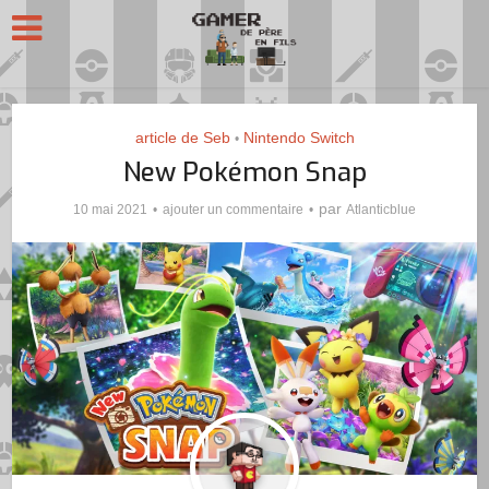
article de Seb
Nintendo Switch
•
New Pokémon Snap
par
10 mai 2021
ajouter un commentaire
Atlanticblue