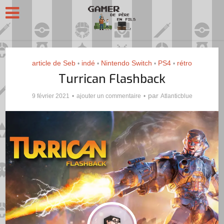
article de Seb
indé
Nintendo Switch
PS4
rétro
•
•
•
•
Turrican Flashback
par
9 février 2021
ajouter un commentaire
Atlanticblue