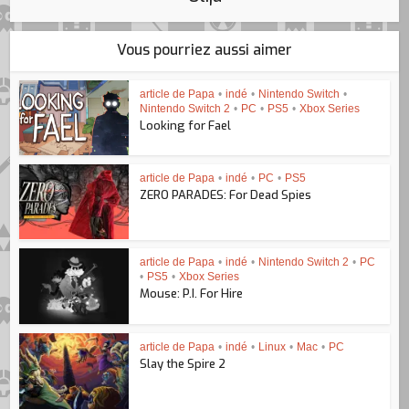
Vous pourriez aussi aimer
article de Papa
•
indé
•
Nintendo Switch
•
Nintendo Switch 2
•
PC
•
PS5
•
Xbox Series
Looking for Fael
article de Papa
•
indé
•
PC
•
PS5
ZERO PARADES: For Dead Spies
article de Papa
•
indé
•
Nintendo Switch 2
•
PC
•
PS5
•
Xbox Series
Mouse: P.I. For Hire
article de Papa
•
indé
•
Linux
•
Mac
•
PC
Slay the Spire 2