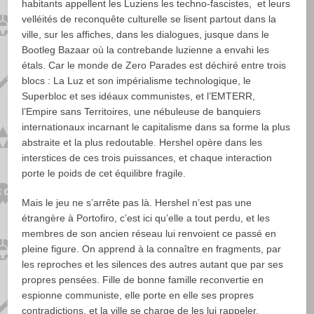
habitants appellent les Luziens les techno-fascistes, et leurs
velléités de reconquête culturelle se lisent partout dans la
ville, sur les affiches, dans les dialogues, jusque dans le
Bootleg Bazaar où la contrebande luzienne a envahi les
étals. Car le monde de Zero Parades est déchiré entre trois
blocs : La Luz et son impérialisme technologique, le
Superbloc et ses idéaux communistes, et l’EMTERR,
l’Empire sans Territoires, une nébuleuse de banquiers
internationaux incarnant le capitalisme dans sa forme la plus
abstraite et la plus redoutable. Hershel opère dans les
interstices de ces trois puissances, et chaque interaction
porte le poids de cet équilibre fragile.
Mais le jeu ne s’arrête pas là. Hershel n’est pas une
étrangère à Portofiro, c’est ici qu’elle a tout perdu, et les
membres de son ancien réseau lui renvoient ce passé en
pleine figure. On apprend à la connaître en fragments, par
les reproches et les silences des autres autant que par ses
propres pensées. Fille de bonne famille reconvertie en
espionne communiste, elle porte en elle ses propres
contradictions, et la ville se charge de les lui rappeler.