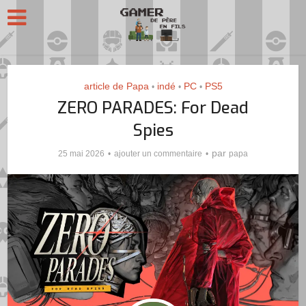
article de Papa
indé
PC
PS5
•
•
•
ZERO PARADES: For Dead
Spies
par
25 mai 2026
ajouter un commentaire
papa