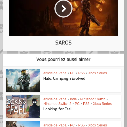
SAROS
Vous pourriez aussi aimer
article de Papa
•
PC
•
PS5
•
Xbox Series
Halo: Campaign Evolved
article de Papa
•
indé
•
Nintendo Switch
•
Nintendo Switch 2
•
PC
•
PS5
•
Xbox Series
Looking for Fael
article de Papa
•
PC
•
PS5
•
Xbox Series