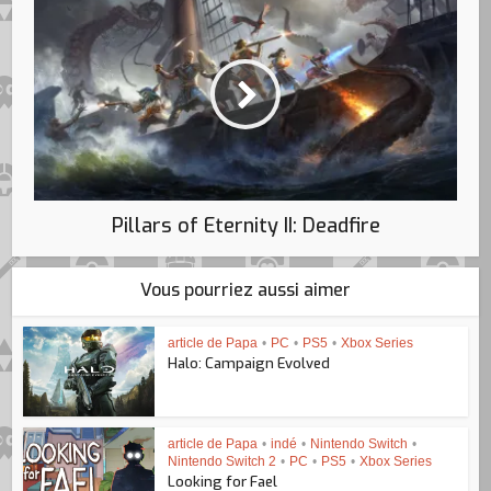
Pillars of Eternity II: Deadfire
Vous pourriez aussi aimer
article de Papa
•
PC
•
PS5
•
Xbox Series
Halo: Campaign Evolved
article de Papa
•
indé
•
Nintendo Switch
•
Nintendo Switch 2
•
PC
•
PS5
•
Xbox Series
Looking for Fael