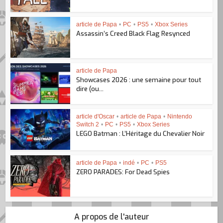
article de Papa
•
PC
•
PS5
•
Xbox Series
Assassin’s Creed Black Flag Resynced
article de Papa
Showcases 2026 : une semaine pour tout
dire (ou...
article d'Oscar
•
article de Papa
•
Nintendo
Switch 2
•
PC
•
PS5
•
Xbox Series
LEGO Batman : L’Héritage du Chevalier Noir
article de Papa
•
indé
•
PC
•
PS5
ZERO PARADES: For Dead Spies
A propos de l'auteur