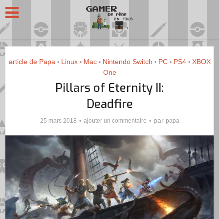
article de Papa
Linux
Mac
Nintendo Switch
PC
PS4
XBOX
•
•
•
•
•
•
One
Pillars of Eternity II:
Deadfire
par
25 mars 2018
ajouter un commentaire
papa