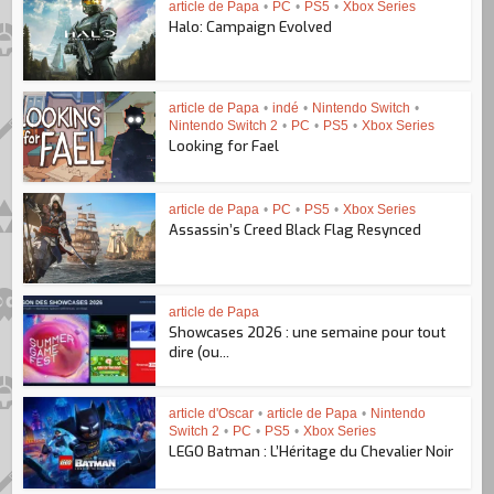
article de Papa
•
PC
•
PS5
•
Xbox Series
Halo: Campaign Evolved
article de Papa
•
indé
•
Nintendo Switch
•
Nintendo Switch 2
•
PC
•
PS5
•
Xbox Series
Looking for Fael
article de Papa
•
PC
•
PS5
•
Xbox Series
Assassin’s Creed Black Flag Resynced
article de Papa
Showcases 2026 : une semaine pour tout
dire (ou...
article d'Oscar
•
article de Papa
•
Nintendo
Switch 2
•
PC
•
PS5
•
Xbox Series
LEGO Batman : L’Héritage du Chevalier Noir