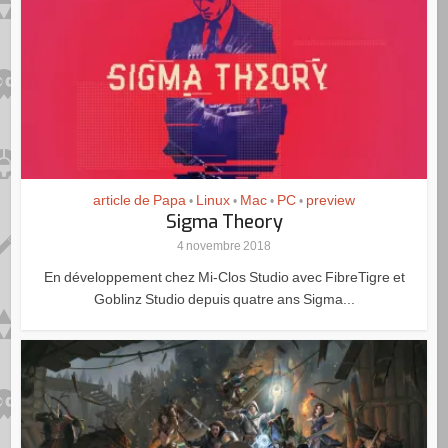
article de Papa
Linux
Mac
PC
preview
•
•
•
•
Sigma Theory
4 novembre 2018
En développement chez Mi-Clos Studio avec FibreTigre et
Goblinz Studio depuis quatre ans Sigma...