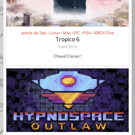
article de Seb
Linux
Mac
PC
PS4
XBOX One
•
•
•
•
•
Tropico 6
5 avril 2019
Chaud Cacao !