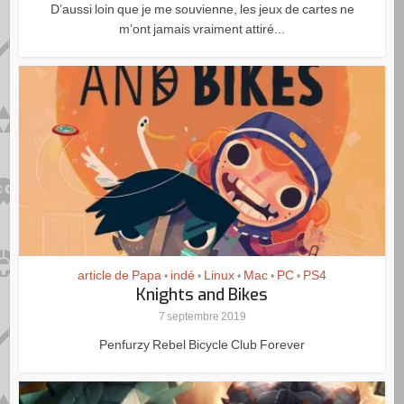
D’aussi loin que je me souvienne, les jeux de cartes ne
m’ont jamais vraiment attiré...
article de Papa
indé
Linux
Mac
PC
PS4
•
•
•
•
•
Knights and Bikes
7 septembre 2019
Penfurzy Rebel Bicycle Club Forever