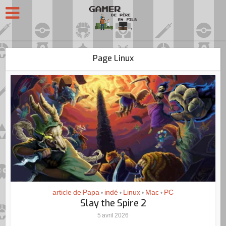
Page Linux
article de Papa
indé
Linux
Mac
PC
•
•
•
•
Slay the Spire 2
5 avril 2026