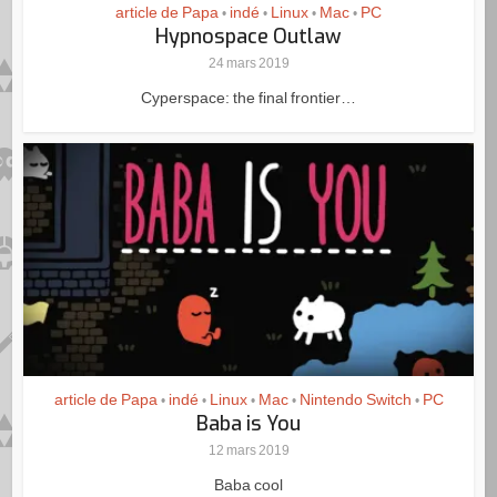
article de Papa
indé
Linux
Mac
PC
•
•
•
•
Hypnospace Outlaw
24 mars 2019
Cyperspace: the final frontier…
article de Papa
indé
Linux
Mac
Nintendo Switch
PC
•
•
•
•
•
Baba is You
12 mars 2019
Baba cool