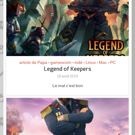
article de Papa
gamescom
indé
Linux
Mac
PC
•
•
•
•
•
Legend of Keepers
18 août 2019
Le mal c’est bon