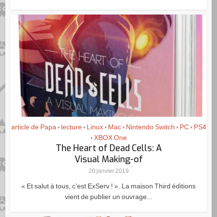
article de Papa
lecture
Linux
Mac
Nintendo Switch
PC
PS4
•
•
•
•
•
•
XBOX One
•
The Heart of Dead Cells: A
Visual Making-of
20 janvier 2019
« Et salut à tous, c’est ExServ ! ». La maison Third éditions
vient de publier un ouvrage...