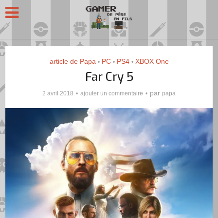
article de Papa
PC
PS4
XBOX One
•
•
•
Far Cry 5
par
2 avril 2018
ajouter un commentaire
papa