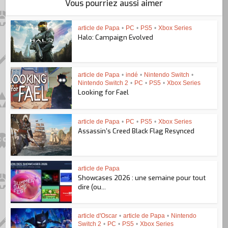
Vous pourriez aussi aimer
article de Papa
•
PC
•
PS5
•
Xbox Series
Halo: Campaign Evolved
article de Papa
•
indé
•
Nintendo Switch
•
Nintendo Switch 2
•
PC
•
PS5
•
Xbox Series
Looking for Fael
article de Papa
•
PC
•
PS5
•
Xbox Series
Assassin’s Creed Black Flag Resynced
article de Papa
Showcases 2026 : une semaine pour tout
dire (ou...
article d'Oscar
•
article de Papa
•
Nintendo
Switch 2
•
PC
•
PS5
•
Xbox Series