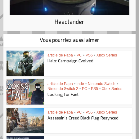
Headlander
Vous pourriez aussi aimer
article de Papa
•
PC
•
PS5
•
Xbox Series
Halo: Campaign Evolved
article de Papa
•
indé
•
Nintendo Switch
•
Nintendo Switch 2
•
PC
•
PS5
•
Xbox Series
Looking for Fael
article de Papa
•
PC
•
PS5
•
Xbox Series
Assassin’s Creed Black Flag Resynced