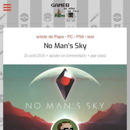
article de Papa
PC
PS4
test
•
•
•
No Man’s Sky
par
15 août 2016
ajouter un commentaire
papa