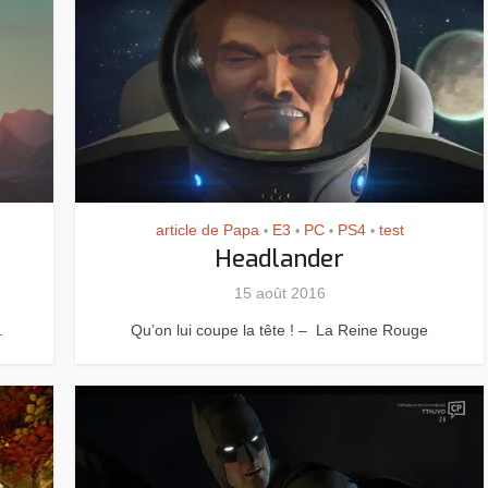
Resynced
article de Papa
E3
PC
PS4
test
•
•
•
•
Headlander
15 août 2016
.
Qu’on lui coupe la tête ! – La Reine Rouge