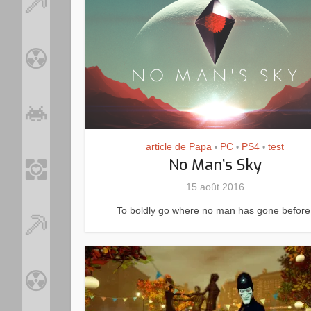
article de Papa
PC
PS4
test
•
•
•
No Man’s Sky
15 août 2016
To boldly go where no man has gone before