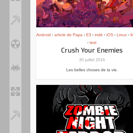
Android
article de Papa
E3
indé
iOS
Linux
M
•
•
•
•
•
•
test
•
Crush Your Enemies
30 juillet 2016
Les belles choses de la vie.