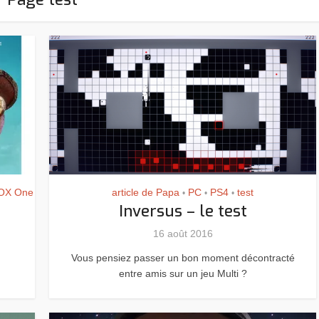
OX One
article de Papa
PC
PS4
test
•
•
•
Inversus – le test
16 août 2016
Vous pensiez passer un bon moment décontracté
entre amis sur un jeu Multi ?
Assassin’s Creed Black F
king for Fael