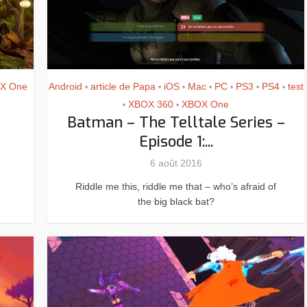
X One
Android
article de Papa
iOS
Mac
PC
PS3
PS4
test
•
•
•
•
•
•
•
XBOX 360
XBOX One
•
•
Batman – The Telltale Series –
Episode 1:...
6 août 2016
Riddle me this, riddle me that – who’s afraid of
the big black bat?