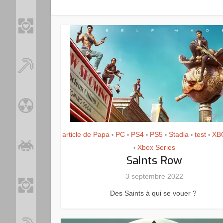
article de Papa
PC
PS4
PS5
Stadia
test
XB
•
•
•
•
•
•
Xbox Series
•
Saints Row
3 septembre 2022
Des Saints à qui se vouer ?
Loo