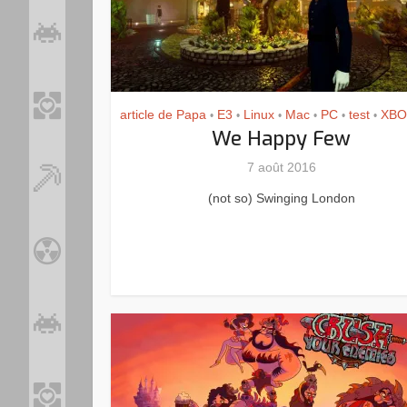
article de Papa
E3
Linux
Mac
PC
test
XBO
•
•
•
•
•
•
We Happy Few
7 août 2016
(not so) Swinging London