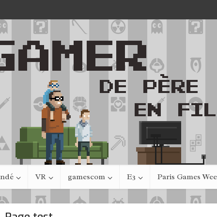
indé
VR
gamescom
E3
Paris Games We
Page test