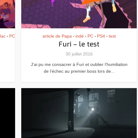
ac
PC
article de Papa
indé
PC
PS4
test
•
•
•
•
•
Furi – le test
30 juillet 2016
J’ai pu me consacrer à Furi et oublier l’humiliation
de l’échec au premier boss lors de...