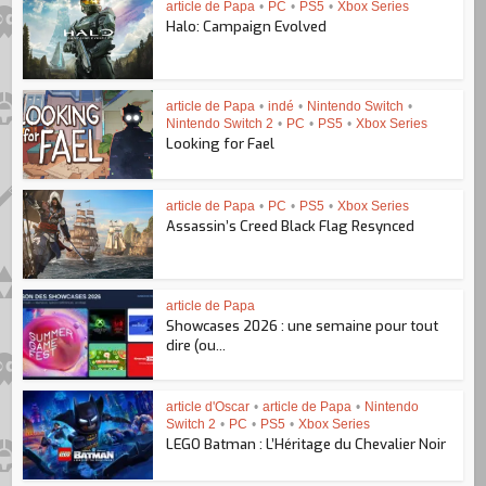
article de Papa
•
PC
•
PS5
•
Xbox Series
Halo: Campaign Evolved
article de Papa
•
indé
•
Nintendo Switch
•
Nintendo Switch 2
•
PC
•
PS5
•
Xbox Series
Looking for Fael
article de Papa
•
PC
•
PS5
•
Xbox Series
Assassin’s Creed Black Flag Resynced
article de Papa
Showcases 2026 : une semaine pour tout
dire (ou...
article d'Oscar
•
article de Papa
•
Nintendo
Switch 2
•
PC
•
PS5
•
Xbox Series
LEGO Batman : L’Héritage du Chevalier Noir