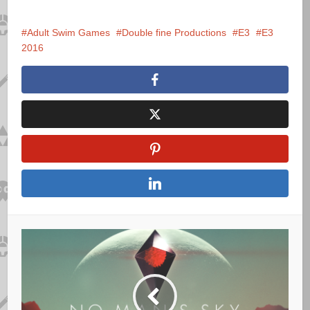
Adult Swim Games
Double fine Productions
E3
E3
2016