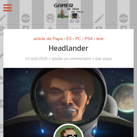
article de Papa
E3
PC
PS4
test
•
•
•
•
Headlander
par
15 août 2016
ajouter un commentaire
papa