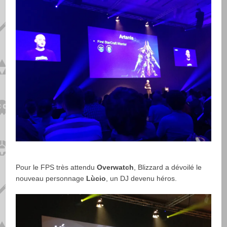
Pour le FPS très attendu
Overwatch
, Blizzard a dévoilé le
nouveau personnage
Lùcio
, un DJ devenu héros.