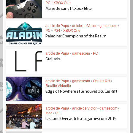
PC
•
XBOX One
Manette sans fil Xbox Elite
article de Papa
•
article de Victor
•
gamescom
•
PC
•
PS4
•
XBOX One
Paladins: Champions of the Realm
article de Papa
•
gamescom
•
PC
Stellaris
article de Papa
•
gamescom
•
Oculus Rift
•
Réalité Virtuelle
Edge of Nowhere et le nouvel Oculus Rift
article de Papa
•
article de Victor
•
gamescom
•
Mac
•
PC
le stand Overwatch à la gamescom 2015