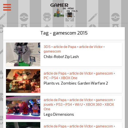
Tag - gamescom 2015
3DS
•
article de Papa
•
article de Victor
•
gamescom
Chibi-Robo! Zip Lash
article de Papa
•
article de Victor
•
gamescom
•
PC
•
PS4
•
XBOX One
Plants vs. Zombies: Garden Warfare 2
article de Papa
•
article de Victor
•
gamescom
•
jouets
•
PS3
•
PS4
•
Wii U
•
XBOX 360
•
XBOX
One
Lego Dimensions
article de Papa
•
article de Victor
•
gamescom
•