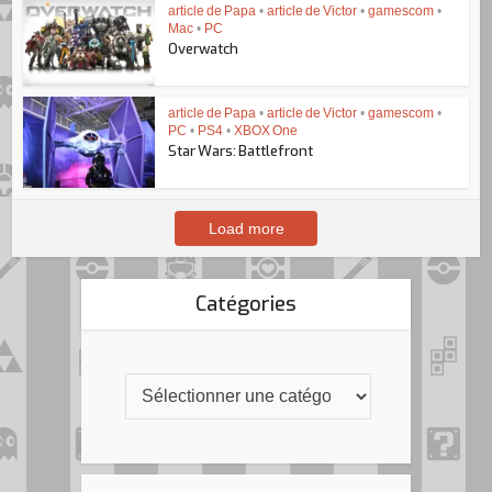
article de Papa
•
article de Victor
•
gamescom
•
Mac
•
PC
Overwatch
article de Papa
•
article de Victor
•
gamescom
•
PC
•
PS4
•
XBOX One
Star Wars: Battlefront
Load more
Catégories