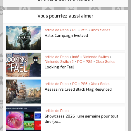
Vous pourriez aussi aimer
article de Papa
•
PC
•
PS5
•
Xbox Series
Halo: Campaign Evolved
article de Papa
•
indé
•
Nintendo Switch
•
Nintendo Switch 2
•
PC
•
PS5
•
Xbox Series
Looking for Fael
article de Papa
•
PC
•
PS5
•
Xbox Series
Assassin’s Creed Black Flag Resynced
article de Papa
Showcases 2026 : une semaine pour tout
dire (ou...