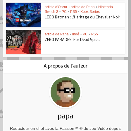
article d'Oscar
•
article de Papa
•
Nintendo
Switch 2
•
PC
•
PS5
•
Xbox Series
LEGO Batman : L’Héritage du Chevalier Noir
article de Papa
•
indé
•
PC
•
PS5
ZERO PARADES: For Dead Spies
A propos de l'auteur
papa
Rédacteur en chef avec la Passion™ ® du Jeu Vidéo depuis