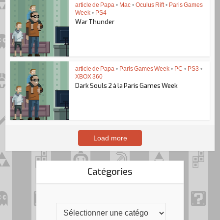
article de Papa
•
Mac
•
Oculus Rift
•
Paris Games
Week
•
PS4
War Thunder
article de Papa
•
Paris Games Week
•
PC
•
PS3
•
XBOX 360
Dark Souls 2 à la Paris Games Week
Load more
Catégories