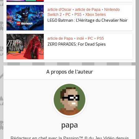
article d'Oscar
•
article de Papa
•
Nintendo
Switch 2
•
PC
•
PS5
•
Xbox Series
LEGO Batman : L’Héritage du Chevalier Noir
article de Papa
•
indé
•
PC
•
PS5
ZERO PARADES: For Dead Spies
A propos de l'auteur
papa
Rédacteur en chef avec la Passion™ ® du Jeu Vidéo depuis