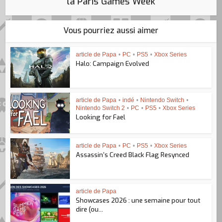
la Paris Games Week
Vous pourriez aussi aimer
article de Papa
•
PC
•
PS5
•
Xbox Series
Halo: Campaign Evolved
article de Papa
•
indé
•
Nintendo Switch
•
Nintendo Switch 2
•
PC
•
PS5
•
Xbox Series
Looking for Fael
article de Papa
•
PC
•
PS5
•
Xbox Series
Assassin’s Creed Black Flag Resynced
article de Papa
Showcases 2026 : une semaine pour tout
dire (ou...