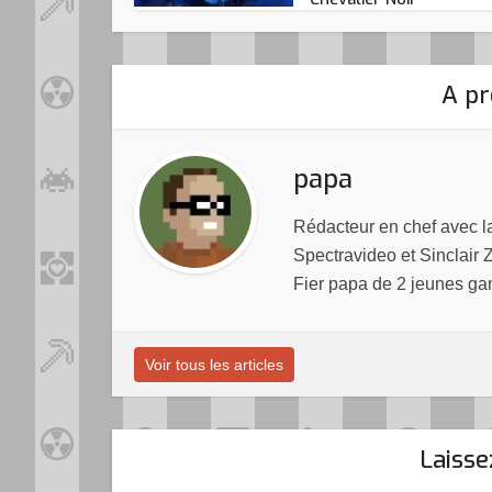
A pr
papa
Rédacteur en chef avec 
Spectravideo et Sinclair 
Fier papa de 2 jeunes ga
Voir tous les articles
Laiss