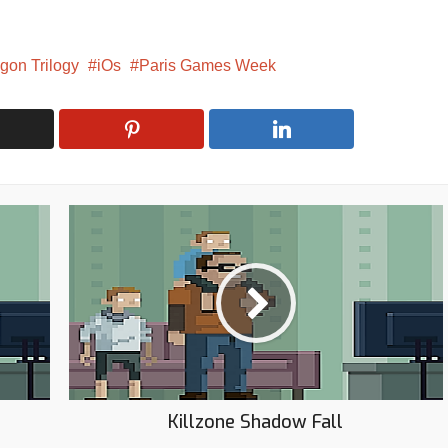
gon Trilogy
iOs
Paris Games Week
Killzone Shadow Fall