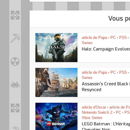
Vous po
article de Papa
PC
PS5
•
•
•
Series
Halo: Campaign Evolve
article de Papa
PC
PS5
•
•
•
Series
Assassin’s Creed Black
Resynced
article d'Oscar
article de P
•
Nintendo Switch 2
PC
PS
•
•
Xbox Series
LEGO Batman : L’Hérita
Chevalier Noir