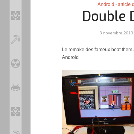
Android
article
•
Double 
3 novembre 2013
Le remake des fameux beat them al
Android
Loo