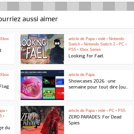
urriez aussi aimer
Xbox
article de Papa
indé
Nintendo
•
•
Switch
Nintendo Switch 2
PC
•
•
•
PS5
Xbox Series
d
•
Looking for Fael
Xbox
article de Papa
Showcases 2026 : une
 Flag
semaine pour tout dire (ou...
apa
article de Papa
indé
PC
PS5
•
•
•
•
5
•
ZERO PARADES: For Dead
Spies
ge du