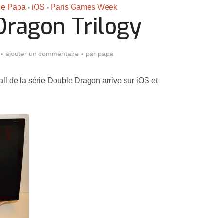
 de Papa
iOS
Paris Games Week
•
•
Dragon Trilogy
ajouter un commentaire
par
papa
l de la série Double Dragon arrive sur iOS et
Assassin’s Creed Black F
king for Fael