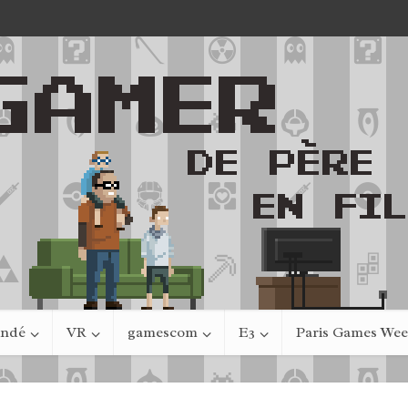
indé
VR
gamescom
E3
Paris Games We