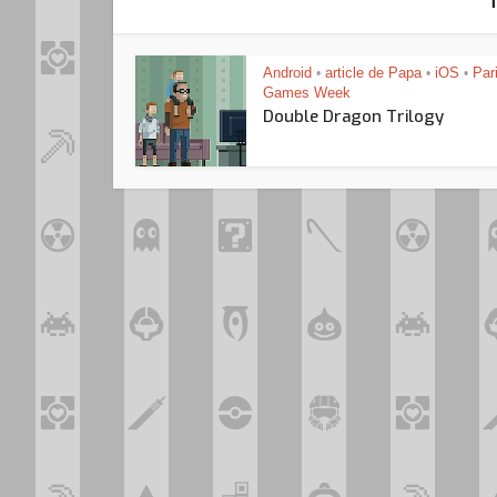
Android
article de Papa
iOS
Par
•
•
•
Games Week
Double Dragon Trilogy
Loo