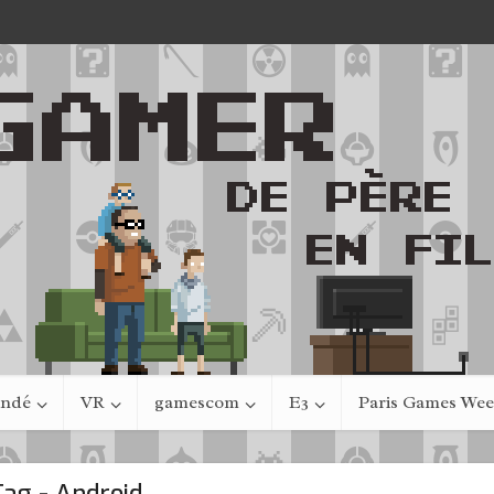
indé
VR
gamescom
E3
Paris Games We
Tag - Android