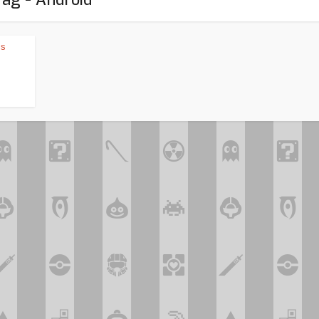
is
Assassin’s Creed Black F
king for Fael