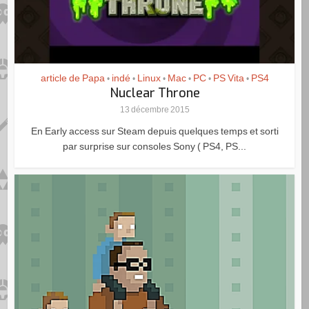
article de Papa
indé
Linux
Mac
PC
PS Vita
PS4
•
•
•
•
•
•
Nuclear Throne
13 décembre 2015
En Early access sur Steam depuis quelques temps et sorti
par surprise sur consoles Sony ( PS4, PS...