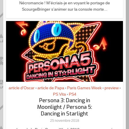
Nécromancie ! M’écriais-je en voyant le portage de
ScourgeBringer s’animer sur la console morte...
article d'Oscar
article de Papa
Paris Games Week
preview
•
•
•
•
PS Vita
PS4
•
Persona 3: Dancing in
Moonlight / Persona 5:
Dancing in Starlight
25 novembre 2018