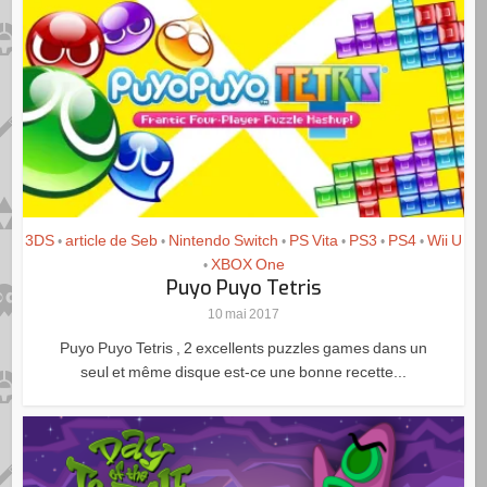
3DS
article de Seb
Nintendo Switch
PS Vita
PS3
PS4
Wii U
•
•
•
•
•
•
XBOX One
•
Puyo Puyo Tetris
10 mai 2017
Puyo Puyo Tetris , 2 excellents puzzles games dans un
seul et même disque est-ce une bonne recette...