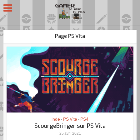
Page PS Vita
indé
PS Vita
PS4
•
•
ScourgeBringer sur PS Vita
25 avril 2021