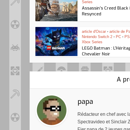
Series
Assassin’s Creed Black
Resynced
article d'Oscar
article de P
•
Nintendo Switch 2
PC
PS
•
•
Xbox Series
LEGO Batman : L’Hérita
Chevalier Noir
A pr
papa
Rédacteur en chef avec 
Spectravideo et Sinclair 
Fier papa de 2 jeunes ga