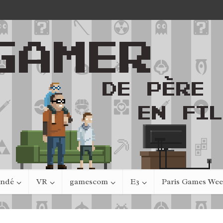
indé
VR
gamescom
E3
Paris Games We