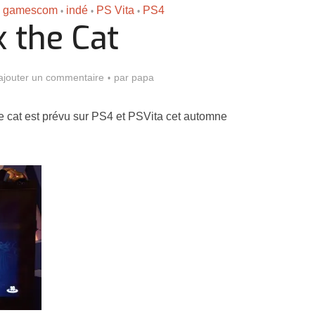
gamescom
indé
PS Vita
PS4
•
•
•
x the Cat
ajouter un commentaire
par
papa
he cat est prévu sur PS4 et PSVita cet automne
Assassin’s Creed Black F
king for Fael