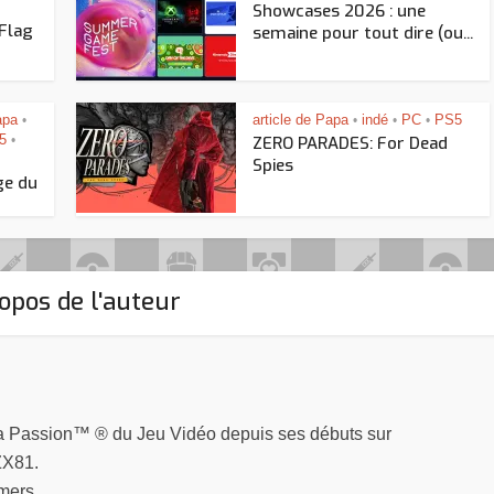
Showcases 2026 : une
 Flag
semaine pour tout dire (ou...
apa
article de Papa
indé
PC
PS5
•
•
•
•
5
•
ZERO PARADES: For Dead
Spies
ge du
opos de l'auteur
la Passion™ ® du Jeu Vidéo depuis ses débuts sur
ZX81.
mers.