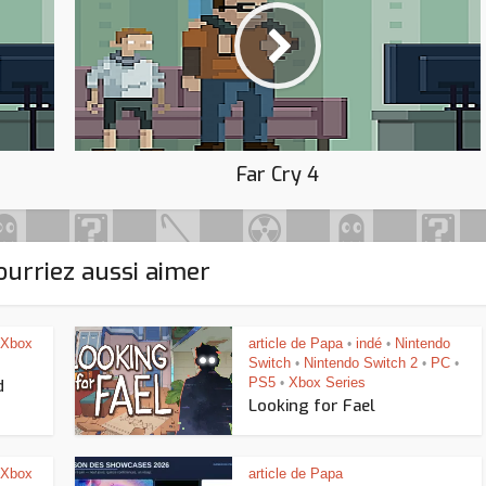
Far Cry 4
urriez aussi aimer
Xbox
article de Papa
indé
Nintendo
•
•
Switch
Nintendo Switch 2
PC
•
•
•
PS5
Xbox Series
d
•
Looking for Fael
Xbox
article de Papa