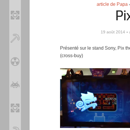
article de Papa
•
Pi
19 août 2014
Présenté sur le stand Sony, Pix t
(cross-buy)
Loo