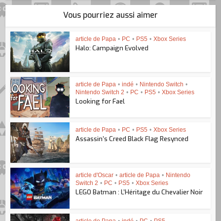
Vous pourriez aussi aimer
article de Papa
•
PC
•
PS5
•
Xbox Series
Halo: Campaign Evolved
article de Papa
•
indé
•
Nintendo Switch
•
Nintendo Switch 2
•
PC
•
PS5
•
Xbox Series
Looking for Fael
article de Papa
•
PC
•
PS5
•
Xbox Series
Assassin’s Creed Black Flag Resynced
article d'Oscar
•
article de Papa
•
Nintendo
Switch 2
•
PC
•
PS5
•
Xbox Series
LEGO Batman : L’Héritage du Chevalier Noir
article de Papa
•
indé
•
PC
•
PS5