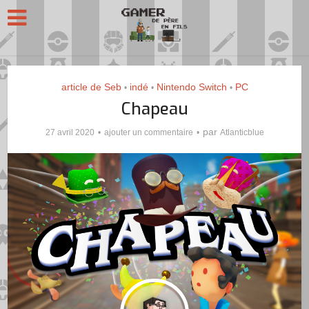
article de Seb
indé
Nintendo Switch
PC
•
•
•
Chapeau
par
27 avril 2020
ajouter un commentaire
Atlanticblue