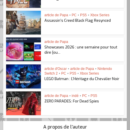
article de Papa
•
PC
•
PS5
•
Xbox Series
Assassin’s Creed Black Flag Resynced
article de Papa
Showcases 2026 : une semaine pour tout
dire (ou...
article d'Oscar
•
article de Papa
•
Nintendo
Switch 2
•
PC
•
PS5
•
Xbox Series
LEGO Batman : L’Héritage du Chevalier Noir
article de Papa
•
indé
•
PC
•
PS5
ZERO PARADES: For Dead Spies
A propos de l'auteur