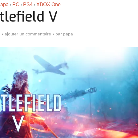
Papa
PC
PS4
XBOX One
•
•
•
tlefield V
8
ajouter un commentaire
par
papa
Assassin’s Creed Black F
king for Fael