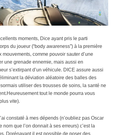
cellents moments, Dice ayant pris le parti
corps du joueur (“body awareness”) à la première
x mouvements, comme pouvoir sauter d’une
yer une grenade ennemie, mais aussi en
ueur s’extirpant d’un véhicule. DICE assure aussi
éliminant la déviation aléatoire des balles des
ésormais utiliser des trousses de soins, la santé ne
ent.Heureusement tout le monde pourra vous
lus vite).
j’ai constaté à mes dépends (n’oubliez pas Oscar
le nom que l’on donnait à ses erreurs) c’est la
ions. Dorénavant il est possible de poser des