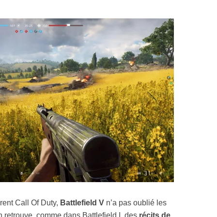
ent Call Of Duty,
Battlefield V
n’a pas oublié les
retrouve, comme dans Battlefield I, des
récits de