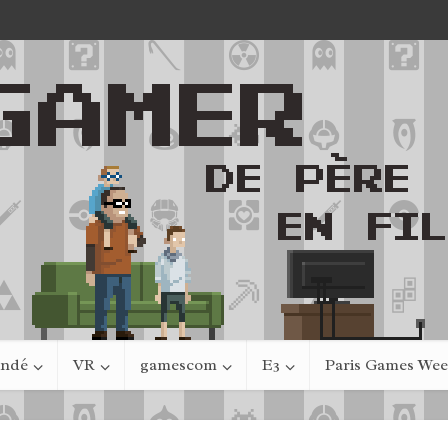
indé
VR
gamescom
E3
Paris Games We