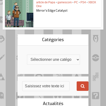
article de Papa
•
gamescom
•
PC
•
PS4
•
XBOX
One
Mirror’s Edge Catalyst
Catégories
Actualités