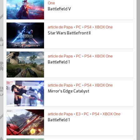
One
Battlefield V
article de Papa
•
PC
•
PS4
•
XBOX One
Star Wars Battlefront II
article de Papa
•
PC
•
PS4
•
XBOX One
Battlefield 1
article de Papa
•
PC
•
PS4
•
XBOX One
Mirror’s Edge Catalyst
article de Papa
•
E3
•
PC
•
PS4
•
XBOX One
Battlefield 1