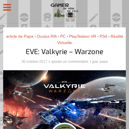
article de Papa
Oculus Rift
PC
PlayStation VR
PS4
Réalité
•
•
•
•
•
Virtuelle
EVE: Valkyrie – Warzone
par
30 octobre 2017
ajouter un commentaire
papa