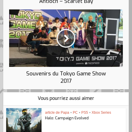
Antioch – Scarlet Bay
Souvenirs du Tokyo Game Show
2017
Vous pourriez aussi aimer
article de Papa
•
PC
•
PS5
•
Xbox Series
Halo: Campaign Evolved