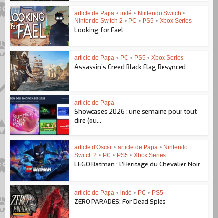
article de Papa
•
indé
•
Nintendo Switch
•
Nintendo Switch 2
•
PC
•
PS5
•
Xbox Series
Looking for Fael
article de Papa
•
PC
•
PS5
•
Xbox Series
Assassin’s Creed Black Flag Resynced
article de Papa
Showcases 2026 : une semaine pour tout
dire (ou...
article d'Oscar
•
article de Papa
•
Nintendo
Switch 2
•
PC
•
PS5
•
Xbox Series
LEGO Batman : L’Héritage du Chevalier Noir
article de Papa
•
indé
•
PC
•
PS5
ZERO PARADES: For Dead Spies