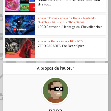
dire (ou...
article d'Oscar
•
article de Papa
•
Nintendo
Switch 2
•
PC
•
PS5
•
Xbox Series
LEGO Batman : L’Héritage du Chevalier Noir
article de Papa
•
indé
•
PC
•
PS5
ZERO PARADES: For Dead Spies
A propos de l'auteur
papa