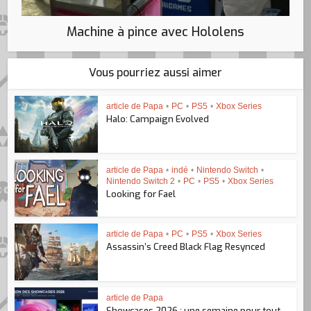
Machine à pince avec Hololens
Vous pourriez aussi aimer
article de Papa
•
PC
•
PS5
•
Xbox Series
Halo: Campaign Evolved
article de Papa
•
indé
•
Nintendo Switch
•
Nintendo Switch 2
•
PC
•
PS5
•
Xbox Series
Looking for Fael
article de Papa
•
PC
•
PS5
•
Xbox Series
Assassin’s Creed Black Flag Resynced
article de Papa
Showcases 2026 : une semaine pour tout