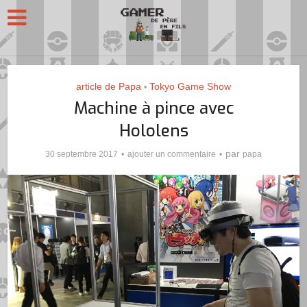
article de Papa
Tokyo Game Show
•
Machine à pince avec
Hololens
par
30 septembre 2017
ajouter un commentaire
papa