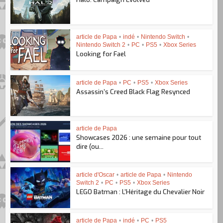
article de Papa
•
indé
•
Nintendo Switch
•
Nintendo Switch 2
•
PC
•
PS5
•
Xbox Series
Looking for Fael
article de Papa
•
PC
•
PS5
•
Xbox Series
Assassin’s Creed Black Flag Resynced
article de Papa
Showcases 2026 : une semaine pour tout
dire (ou...
article d'Oscar
•
article de Papa
•
Nintendo
Switch 2
•
PC
•
PS5
•
Xbox Series
LEGO Batman : L’Héritage du Chevalier Noir
article de Papa
•
indé
•
PC
•
PS5