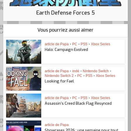
Earth Defense Forces 5
Vous pourriez aussi aimer
article de Papa
•
PC
•
PS5
•
Xbox Series
Halo: Campaign Evolved
article de Papa
•
indé
•
Nintendo Switch
•
Nintendo Switch 2
•
PC
•
PS5
•
Xbox Series
Looking for Fael
article de Papa
•
PC
•
PS5
•
Xbox Series
Assassin’s Creed Black Flag Resynced
article de Papa
Showcases 2026 : une semaine pour tout