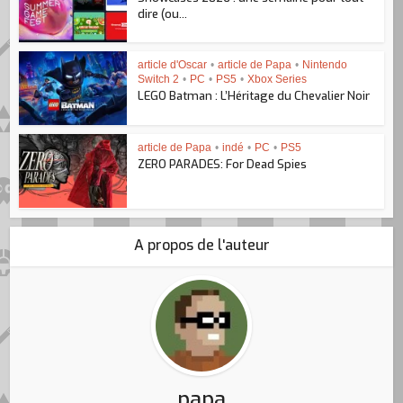
dire (ou...
article d'Oscar
•
article de Papa
•
Nintendo
Switch 2
•
PC
•
PS5
•
Xbox Series
LEGO Batman : L’Héritage du Chevalier Noir
article de Papa
•
indé
•
PC
•
PS5
ZERO PARADES: For Dead Spies
A propos de l'auteur
papa