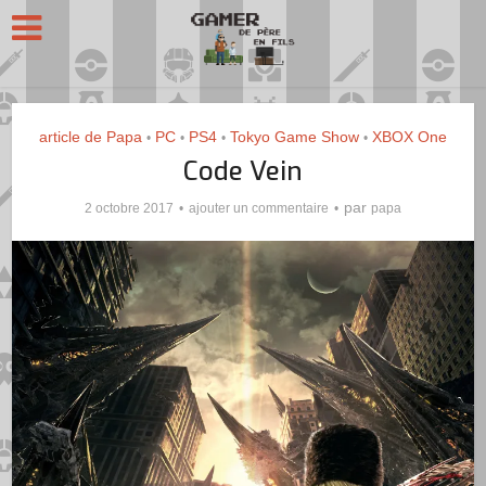
article de Papa
PC
PS4
Tokyo Game Show
XBOX One
•
•
•
•
Code Vein
par
2 octobre 2017
ajouter un commentaire
papa