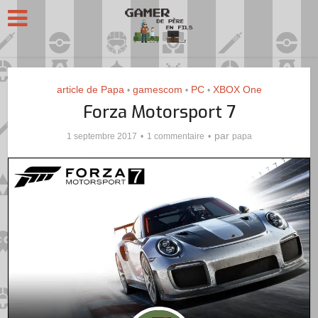
article de Papa
gamescom
PC
XBOX One
•
•
•
Forza Motorsport 7
par
1 septembre 2017
1 commentaire
papa