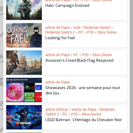
article de Papa
•
PC
•
PS5
•
Xbox Series
Halo: Campaign Evolved
article de Papa
•
indé
•
Nintendo Switch
•
Nintendo Switch 2
•
PC
•
PS5
•
Xbox Series
Looking for Fael
article de Papa
•
PC
•
PS5
•
Xbox Series
Assassin’s Creed Black Flag Resynced
article de Papa
Showcases 2026 : une semaine pour tout
dire (ou...
article d'Oscar
•
article de Papa
•
Nintendo
Switch 2
•
PC
•
PS5
•
Xbox Series
LEGO Batman : L’Héritage du Chevalier Noir