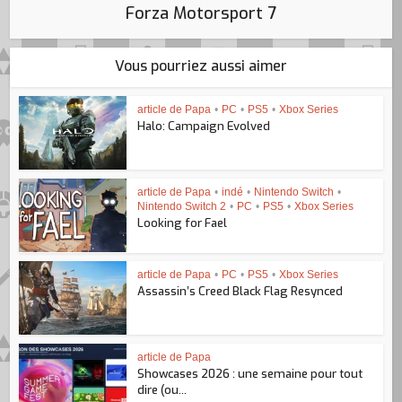
Forza Motorsport 7
Vous pourriez aussi aimer
article de Papa
•
PC
•
PS5
•
Xbox Series
Halo: Campaign Evolved
article de Papa
•
indé
•
Nintendo Switch
•
Nintendo Switch 2
•
PC
•
PS5
•
Xbox Series
Looking for Fael
article de Papa
•
PC
•
PS5
•
Xbox Series
Assassin’s Creed Black Flag Resynced
article de Papa
Showcases 2026 : une semaine pour tout
dire (ou...