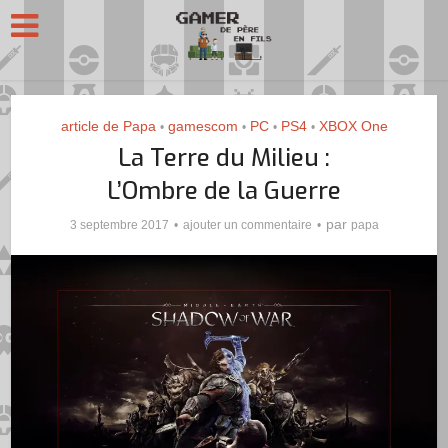
article de Papa
gamescom
PC
PS4
XBOX One
•
•
•
•
La Terre du Milieu :
L’Ombre de la Guerre
par
3 septembre 2017
ajouter un commentaire
papa