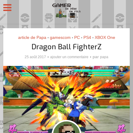
article de Papa
gamescom
PC
PS4
XBOX One
•
•
•
•
Dragon Ball FighterZ
par
25 août 2017
ajouter un commentaire
papa