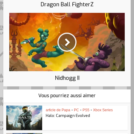
Dragon Ball FighterZ
Nidhogg II
Vous pourriez aussi aimer
article de Papa
•
PC
•
PS5
•
Xbox Series
Halo: Campaign Evolved