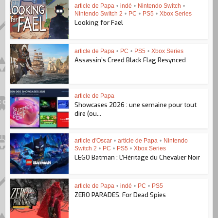
article de Papa
•
indé
•
Nintendo Switch
•
Nintendo Switch 2
•
PC
•
PS5
•
Xbox Series
Looking for Fael
article de Papa
•
PC
•
PS5
•
Xbox Series
Assassin’s Creed Black Flag Resynced
article de Papa
Showcases 2026 : une semaine pour tout
dire (ou...
article d'Oscar
•
article de Papa
•
Nintendo
Switch 2
•
PC
•
PS5
•
Xbox Series
LEGO Batman : L’Héritage du Chevalier Noir
article de Papa
•
indé
•
PC
•
PS5
ZERO PARADES: For Dead Spies