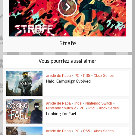
Strafe
Vous pourriez aussi aimer
article de Papa
•
PC
•
PS5
•
Xbox Series
Halo: Campaign Evolved
article de Papa
•
indé
•
Nintendo Switch
•
Nintendo Switch 2
•
PC
•
PS5
•
Xbox Series
Looking for Fael
article de Papa
•
PC
•
PS5
•
Xbox Series