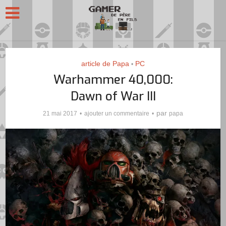
article de Papa
PC
•
Warhammer 40,000:
Dawn of War III
par
21 mai 2017
ajouter un commentaire
papa