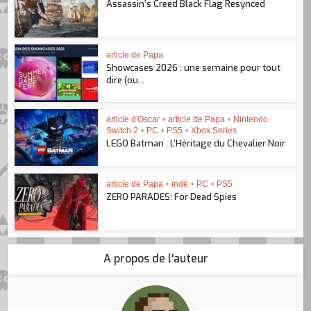
Assassin’s Creed Black Flag Resynced
article de Papa
Showcases 2026 : une semaine pour tout
dire (ou...
article d'Oscar
•
article de Papa
•
Nintendo
Switch 2
•
PC
•
PS5
•
Xbox Series
LEGO Batman : L’Héritage du Chevalier Noir
article de Papa
•
indé
•
PC
•
PS5
ZERO PARADES: For Dead Spies
A propos de l'auteur