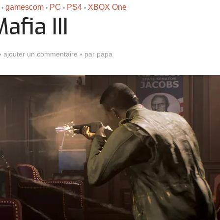
gamescom
PC
PS4
XBOX One
•
•
•
•
afia III
ajouter un commentaire
par
papa
Assassin’s Creed Black F
king for Fael