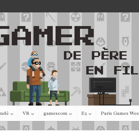
indé
VR
gamescom
E3
Paris Games We