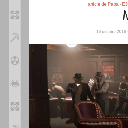
article de Papa
E3
•
M
16 octobre 2016
Loo