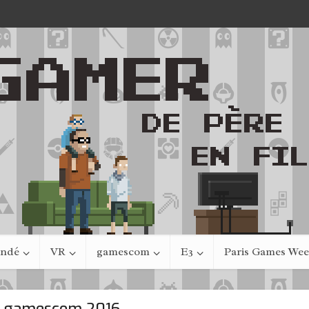
indé
VR
gamescom
E3
Paris Games We
- gamescom 2016