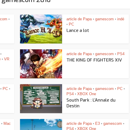
scom
article de Papa
gamescom
indé
•
•
•
PC
•
Lance a lot
article de Papa
gamescom
PS4
•
•
•
e
VR
•
THE KING OF FIGHTERS XIV
PC
article de Papa
gamescom
PC
•
•
•
•
•
PS4
XBOX One
•
South Park : L’Annale du
Destin
Assassin’s Creed Black F
Mac
article de Papa
E3
gamescom
•
•
•
•
king for Fael
PS4
XBOX One
•