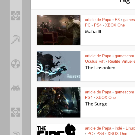
article de Papa
E3
game
•
•
PC
PS4
XBOX One
•
•
Mafia III
article de Papa
gamescom
•
Oculus Rift
Réalité Virtuell
•
The Unspoken
article de Papa
gamescom
•
PS4
XBOX One
•
The Surge
article de Papa
indé
Linux
•
•
Loo
PC
PS4
XBOX One
•
•
•