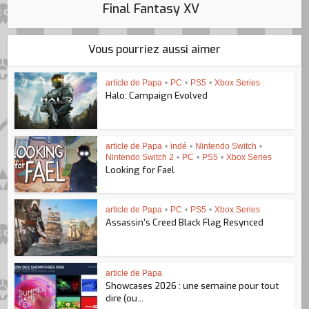
Final Fantasy XV
Vous pourriez aussi aimer
article de Papa
•
PC
•
PS5
•
Xbox Series
Halo: Campaign Evolved
article de Papa
•
indé
•
Nintendo Switch
•
Nintendo Switch 2
•
PC
•
PS5
•
Xbox Series
Looking for Fael
article de Papa
•
PC
•
PS5
•
Xbox Series
Assassin’s Creed Black Flag Resynced
article de Papa
Showcases 2026 : une semaine pour tout
dire (ou...