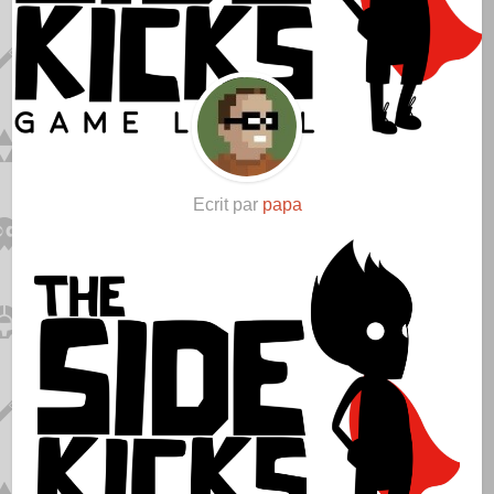
Ecrit par
papa