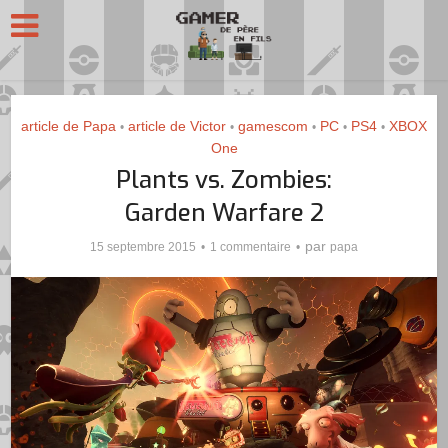
article de Papa
article de Victor
gamescom
PC
PS4
XBOX
•
•
•
•
•
One
Plants vs. Zombies:
Garden Warfare 2
par
15 septembre 2015
1 commentaire
papa