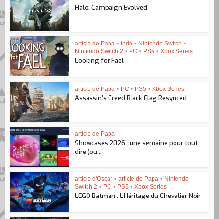
Halo: Campaign Evolved
article de Papa
•
indé
•
Nintendo Switch
•
Nintendo Switch 2
•
PC
•
PS5
•
Xbox Series
Looking for Fael
article de Papa
•
PC
•
PS5
•
Xbox Series
Assassin’s Creed Black Flag Resynced
article de Papa
Showcases 2026 : une semaine pour tout
dire (ou...
article d'Oscar
•
article de Papa
•
Nintendo
Switch 2
•
PC
•
PS5
•
Xbox Series
LEGO Batman : L’Héritage du Chevalier Noir