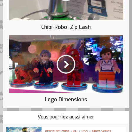
Chibi-Robo! Zip Lash
Lego Dimensions
Vous pourriez aussi aimer
article de Papa
•
PC
•
PS5
•
Xbox Series