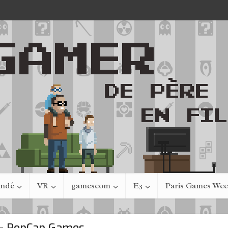
indé
VR
gamescom
E3
Paris Games We
- PopCap Games