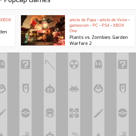
XBOX
article de Papa
article de Victor
•
•
gamescom
PC
PS4
XBOX
•
•
•
One
rden
Plants vs. Zombies: Garden
Warfare 2
Assassin’s Creed Black F
king for Fael