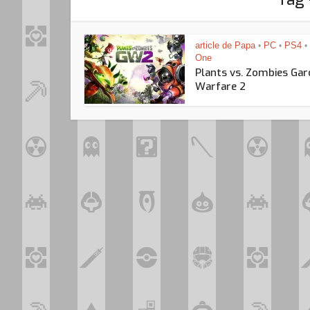
article de Papa
PC
PS4
•
•
•
One
Plants vs. Zombies Ga
Warfare 2
Loo