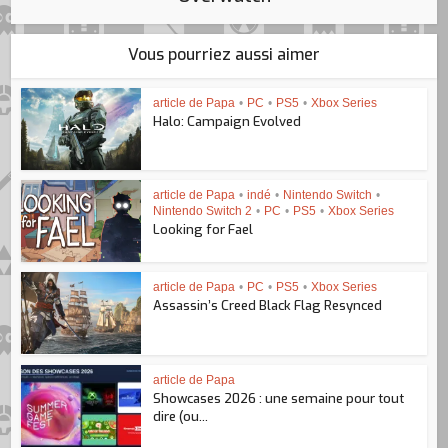
Vous pourriez aussi aimer
article de Papa
•
PC
•
PS5
•
Xbox Series
Halo: Campaign Evolved
article de Papa
•
indé
•
Nintendo Switch
•
Nintendo Switch 2
•
PC
•
PS5
•
Xbox Series
Looking for Fael
article de Papa
•
PC
•
PS5
•
Xbox Series
Assassin’s Creed Black Flag Resynced
article de Papa
Showcases 2026 : une semaine pour tout
dire (ou...