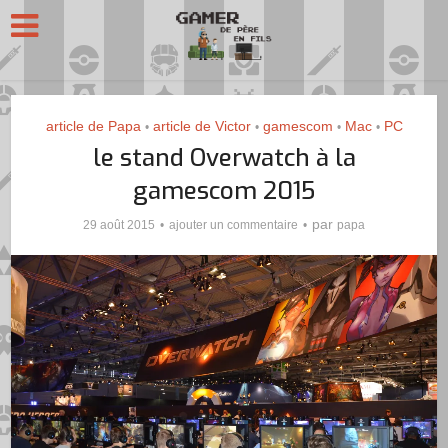
article de Papa
article de Victor
gamescom
Mac
PC
•
•
•
•
le stand Overwatch à la
gamescom 2015
par
29 août 2015
ajouter un commentaire
papa