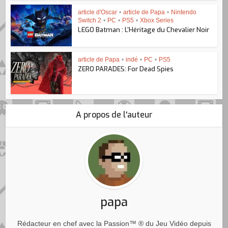
article d'Oscar
•
article de Papa
•
Nintendo
Switch 2
•
PC
•
PS5
•
Xbox Series
LEGO Batman : L’Héritage du Chevalier Noir
article de Papa
•
indé
•
PC
•
PS5
ZERO PARADES: For Dead Spies
A propos de l'auteur
papa
Rédacteur en chef avec la Passion™ ® du Jeu Vidéo depuis