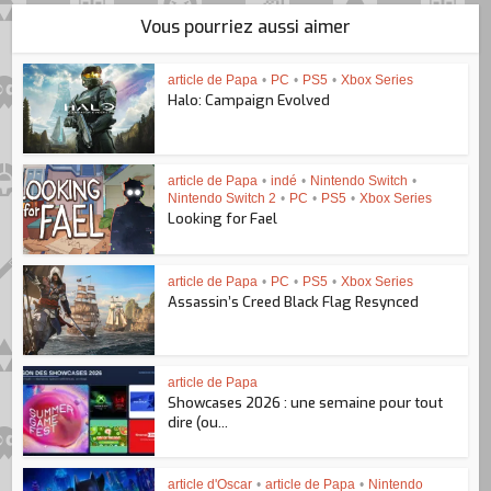
Vous pourriez aussi aimer
article de Papa
•
PC
•
PS5
•
Xbox Series
Halo: Campaign Evolved
article de Papa
•
indé
•
Nintendo Switch
•
Nintendo Switch 2
•
PC
•
PS5
•
Xbox Series
Looking for Fael
article de Papa
•
PC
•
PS5
•
Xbox Series
Assassin’s Creed Black Flag Resynced
article de Papa
Showcases 2026 : une semaine pour tout
dire (ou...
article d'Oscar
•
article de Papa
•
Nintendo