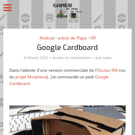
Android
article de Papa
VR
•
•
Google Cardboard
par
14 février 2015
ajouter un commentaire
papa
Dans l’attente d’une version commerciale de l’
Oculus Rift
(ou
du
projet Morpheus
), j’ai commandé un petit
Google
Cardboard
.